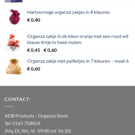
Hartvormige organza zakjes in 8 kleuren
€
0,40
Organza zakje in de kleur oranje met een rood wit
blauw lintje in twee maten.
Prijsklasse:
€
0,45
-
€
0,60
€ 0,45
Organza zakje met pailletjes in 7 kleuren – maat 6
tot
€
0,60
€ 0,60
CONTACT:
ADB Products
- Organza Store
Tel: 0165 708829
(Ma, Di, Wo, Vr 09:00 tot 16:30)