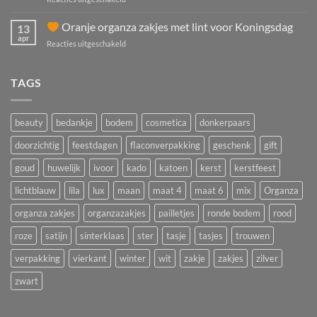
oranje
Meer
organza
omzet
Oranje organza zakjes met lint voor Koningsdag
zakjes
13
met
voor
apr
voor
Reacties uitgeschakeld
Moederdag?
feest,
acties
Oranje
Cadeauverpakkingen
en
organza
TAGS
voor
giveaways
zakjes
winkels
met
en
lint
salons
beauty
bedankje
bodem
cosmetica
donkerpaars
voor
Koningsdag
doorzichtig
feestdagen
flaconverpakking
geschenk
gift
goud
huwelijk
ivoor
kado
katoen
kerst
kerstfeest
lichtblauw
lila
lux
maan
maat 4
maat 6
mix
Organza
organza zakjes
organzazakjes
pailletjes
ronde bodem
rood
roze
satijn
sinterklaas
ster
tasje
tasjes
trouwen
verpakking
vierkant
winter
wit
zakje
zakjes
zilver
zwart