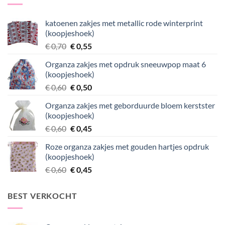
katoenen zakjes met metallic rode winterprint
(koopjeshoek)
Oorspronkelijke
Huidige
€
0,70
€
0,55
prijs
prijs
Organza zakjes met opdruk sneeuwpop maat 6
was:
is:
(koopjeshoek)
€ 0,70.
€ 0,55.
Oorspronkelijke
Huidige
€
0,60
€
0,50
prijs
prijs
Organza zakjes met geborduurde bloem kerstster
was:
is:
(koopjeshoek)
€ 0,60.
€ 0,50.
Oorspronkelijke
Huidige
€
0,60
€
0,45
prijs
prijs
Roze organza zakjes met gouden hartjes opdruk
was:
is:
(koopjeshoek)
€ 0,60.
€ 0,45.
Oorspronkelijke
Huidige
€
0,60
€
0,45
prijs
prijs
was:
is:
BEST VERKOCHT
€ 0,60.
€ 0,45.