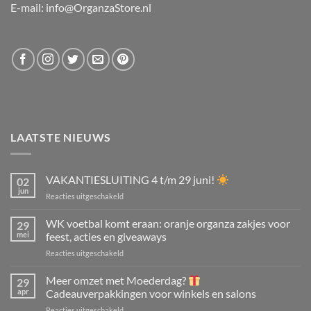
E-mail: info@OrganzaStore.nl
LAATSTE NIEUWS
VAKANTIESLUITING 4 t/m 29 juni!
02
jun
voor
Reacties uitgeschakeld
VAKANTIESLUITING
4
WK voetbal komt eraan: oranje organza zakjes voor
29
t/m
mei
feest, acties en giveaways
29
voor
Reacties uitgeschakeld
juni!
WK
voetbal
Meer omzet met Moederdag?
29
komt
apr
Cadeauverpakkingen voor winkels en salons
eraan:
voor
Reacties uitgeschakeld