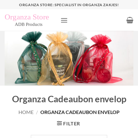
Ga
ORGANZA STORE: SPECIALIST IN ORGANZA ZAKJES!
naar
inhoud
Organza Cadeaubon envelop
HOME
/
ORGANZA CADEAUBON ENVELOP
FILTER