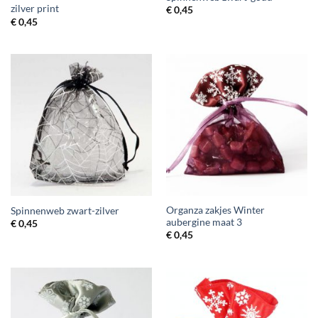
zilver print
€
0,45
€
0,45
Organza zakjes Winter
Spinnenweb zwart-zilver
aubergine maat 3
€
0,45
€
0,45