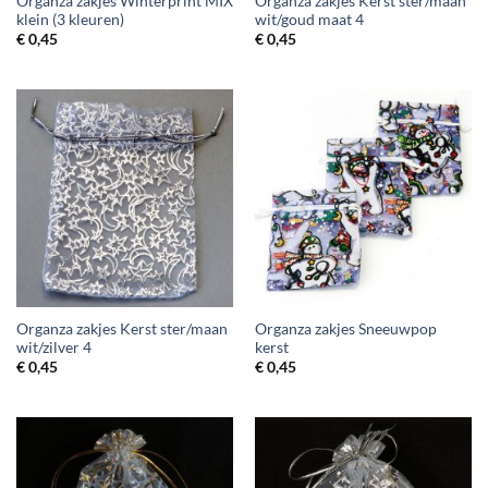
Organza zakjes Winterprint MIX
Organza zakjes Kerst ster/maan
klein (3 kleuren)
wit/goud maat 4
€
0,45
€
0,45
Organza zakjes Kerst ster/maan
Organza zakjes Sneeuwpop
wit/zilver 4
kerst
€
0,45
€
0,45