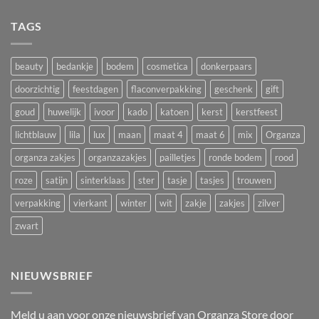
acties
Oranje
Cadeauverpakkingen
en
organza
TAGS
voor
giveaways
zakjes
winkels
met
en
lint
salons
beauty
bedankje
bodem
cosmetica
donkerpaars
voor
Koningsdag
doorzichtig
feestdagen
flaconverpakking
geschenk
gift
goud
huwelijk
ivoor
kado
katoen
kerst
kerstfeest
lichtblauw
lila
lux
maan
maat 4
maat 6
mix
Organza
organza zakjes
organzazakjes
pailletjes
ronde bodem
rood
roze
satijn
sinterklaas
ster
tasje
tasjes
trouwen
verpakking
vierkant
winter
wit
zakje
zakjes
zilver
zwart
NIEUWSBRIEF
Meld u aan voor onze nieuwsbrief van Organza Store door