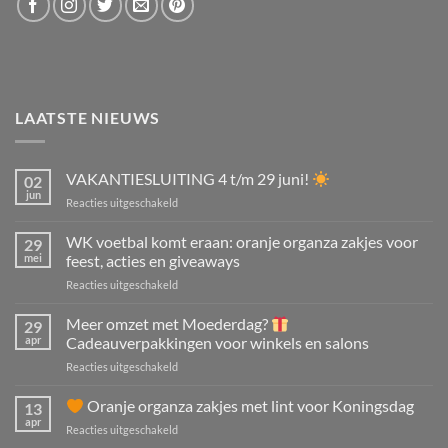
LAATSTE NIEUWS
VAKANTIESLUITING 4 t/m 29 juni!
02
jun
voor
Reacties uitgeschakeld
VAKANTIESLUITING
4
WK voetbal komt eraan: oranje organza zakjes voor
29
t/m
mei
feest, acties en giveaways
29
voor
Reacties uitgeschakeld
juni!
WK
voetbal
Meer omzet met Moederdag?
29
komt
apr
Cadeauverpakkingen voor winkels en salons
eraan:
voor
Reacties uitgeschakeld
oranje
Meer
organza
omzet
Oranje organza zakjes met lint voor Koningsdag
zakjes
13
met
voor
apr
voor
Reacties uitgeschakeld
Moederdag?
feest,