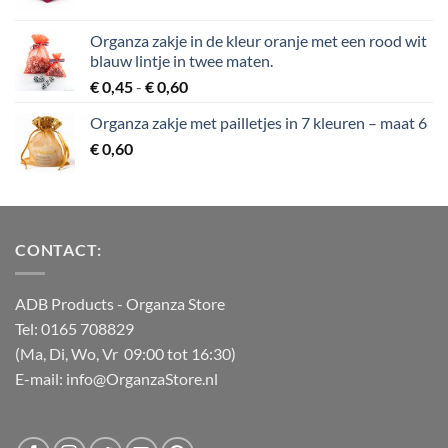
Organza zakje in de kleur oranje met een rood wit
blauw lintje in twee maten.
Prijsklasse:
€
0,45
-
€
0,60
€ 0,45
Organza zakje met pailletjes in 7 kleuren – maat 6
tot
€
0,60
€ 0,60
CONTACT:
ADB Products
- Organza Store
Tel: 0165 708829
(Ma, Di, Wo, Vr 09:00 tot 16:30)
E-mail: info@OrganzaStore.nl