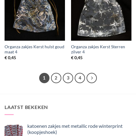
Organza zakjes Kerst hulst goud
Organza zakjes Kerst Sterren
maat 4
zilver 4
€
0,45
€
0,45
1
2
3
4
LAATST BEKEKEN
katoenen zakjes met metallic rode winterprint
(koopjeshoek)