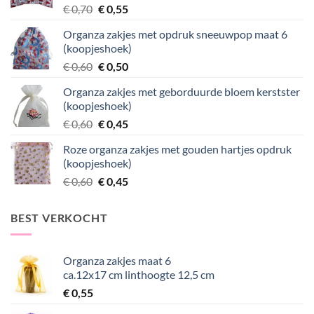
Oorspronkelijke
Huidige
€
0,70
€
0,55
prijs
prijs
Organza zakjes met opdruk sneeuwpop maat 6
was:
is:
(koopjeshoek)
€ 0,70.
€ 0,55.
Oorspronkelijke
Huidige
€
0,60
€
0,50
prijs
prijs
Organza zakjes met geborduurde bloem kerstster
was:
is:
(koopjeshoek)
€ 0,60.
€ 0,50.
Oorspronkelijke
Huidige
€
0,60
€
0,45
prijs
prijs
Roze organza zakjes met gouden hartjes opdruk
was:
is:
(koopjeshoek)
€ 0,60.
€ 0,45.
Oorspronkelijke
Huidige
€
0,60
€
0,45
prijs
prijs
was:
is:
BEST VERKOCHT
€ 0,60.
€ 0,45.
Organza zakjes maat 6
ca.12x17 cm linthoogte 12,5 cm
€
0,55