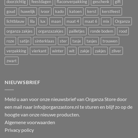
doorzichtig
feestdagen
flaconverpakking
geschenk
gift
goud
huwelijk
ivoor
kado
katoen
kerst
kerstfeest
lichtblauw
lila
lux
maan
maat 4
maat 6
mix
Organza
organza zakjes
organzazakjes
pailletjes
ronde bodem
rood
roze
satijn
sinterklaas
ster
tasje
tasjes
trouwen
verpakking
vierkant
winter
wit
zakje
zakjes
zilver
zwart
NIEUWSBRIEF
Meld u aan voor onze nieuwsbrief van Organza Store door
een mail naar info@organzastore.nl te sturen en blijf zo op de
hoogte van onze nieuwe producten.
Algemene voorwaarden
Privacy policy