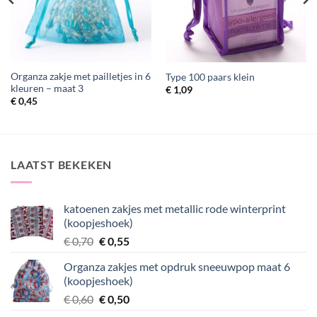
Organza zakje met pailletjes in 6
Type 100 paars klein
kleuren – maat 3
€
1,09
€
0,45
LAATST BEKEKEN
katoenen zakjes met metallic rode winterprint
(koopjeshoek)
Oorspronkelijke
Huidige
€
0,70
€
0,55
prijs
prijs
Organza zakjes met opdruk sneeuwpop maat 6
was:
is:
(koopjeshoek)
€ 0,70.
€ 0,55.
Oorspronkelijke
Huidige
€
0,60
€
0,50
prijs
prijs