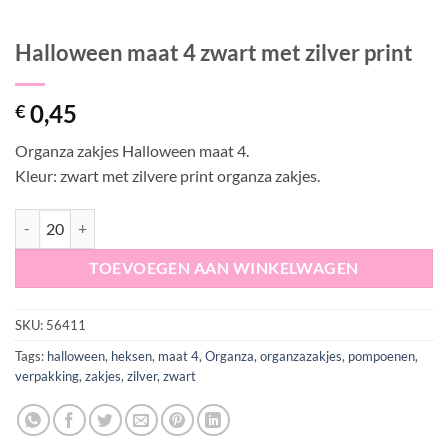
Halloween maat 4 zwart met zilver print
0,45
€
Organza zakjes Halloween maat 4.
Kleur: zwart met zilvere print organza zakjes.
Halloween maat 4 zwart met zilver print aantal
TOEVOEGEN AAN WINKELWAGEN
SKU:
56411
Tags:
halloween
,
heksen
,
maat 4
,
Organza
,
organzazakjes
,
pompoenen
,
verpakking
,
zakjes
,
zilver
,
zwart