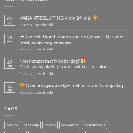
VAKANTIESLUITING 4 t/m 29 juni!
02
jun
voor
Reacties uitgeschakeld
VAKANTIESLUITING
4
WK voetbal komt eraan: oranje organza zakjes voor
29
t/m
mei
feest, acties en giveaways
29
voor
Reacties uitgeschakeld
juni!
WK
voetbal
Meer omzet met Moederdag?
29
komt
apr
Cadeauverpakkingen voor winkels en salons
eraan:
voor
Reacties uitgeschakeld
oranje
Meer
organza
omzet
Oranje organza zakjes met lint voor Koningsdag
zakjes
13
met
voor
apr
voor
Reacties uitgeschakeld
Moederdag?
feest,
acties
Oranje
Cadeauverpakkingen
en
organza
TAGS
voor
giveaways
zakjes
winkels
met
en
lint
salons
beauty
bedankje
bodem
cosmetica
donkerpaars
voor
Koningsdag