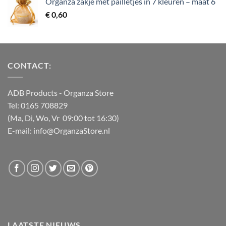
Organza zakje met pailletjes in 7 kleuren – maat 6
tot
€
0,60
€ 0,60
CONTACT:
ADB Products
- Organza Store
Tel: 0165 708829
(Ma, Di, Wo, Vr 09:00 tot 16:30)
E-mail: info@OrganzaStore.nl
LAATSTE NIEUWS