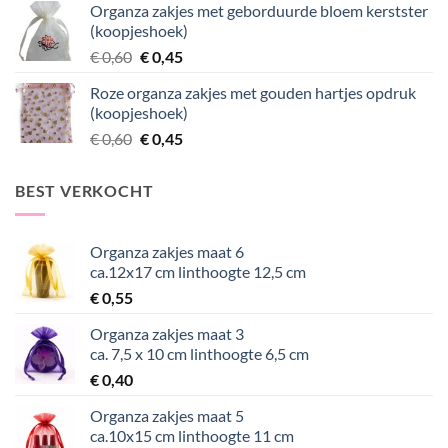
Organza zakjes met geborduurde bloem kerstster
was:
is:
(koopjeshoek)
€ 0,60.
€ 0,50.
Oorspronkelijke
Huidige
€
0,60
€
0,45
prijs
prijs
Roze organza zakjes met gouden hartjes opdruk
was:
is:
(koopjeshoek)
€ 0,60.
€ 0,45.
Oorspronkelijke
Huidige
€
0,60
€
0,45
prijs
prijs
was:
is:
BEST VERKOCHT
€ 0,60.
€ 0,45.
Organza zakjes maat 6
ca.12x17 cm linthoogte 12,5 cm
€
0,55
Organza zakjes maat 3
ca. 7,5 x 10 cm linthoogte 6,5 cm
€
0,40
Organza zakjes maat 5
ca.10x15 cm linthoogte 11 cm