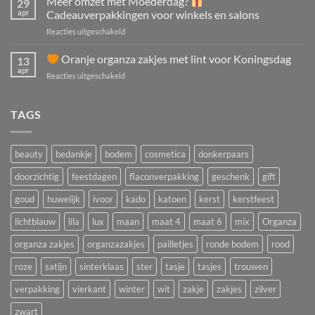
Meer omzet met Moederdag?
29
komt
apr
Cadeauverpakkingen voor winkels en salons
eraan:
voor
Reacties uitgeschakeld
oranje
Meer
organza
omzet
Oranje organza zakjes met lint voor Koningsdag
zakjes
13
met
voor
apr
voor
Reacties uitgeschakeld
Moederdag?
feest,
acties
Oranje
Cadeauverpakkingen
en
organza
TAGS
voor
giveaways
zakjes
winkels
met
en
lint
salons
beauty
bedankje
bodem
cosmetica
donkerpaars
voor
Koningsdag
doorzichtig
feestdagen
flaconverpakking
geschenk
gift
goud
huwelijk
ivoor
kado
katoen
kerst
kerstfeest
lichtblauw
lila
lux
maan
maat 4
maat 6
mix
Organza
organza zakjes
organzazakjes
pailletjes
ronde bodem
rood
roze
satijn
sinterklaas
ster
tasje
tasjes
trouwen
verpakking
vierkant
winter
wit
zakje
zakjes
zilver
zwart