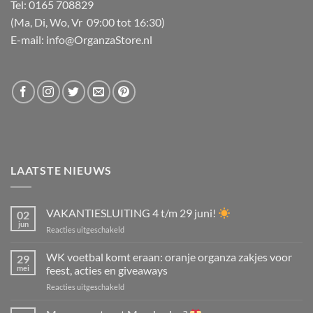
Tel: 0165 708829
(Ma, Di, Wo, Vr 09:00 tot 16:30)
E-mail: info@OrganzaStore.nl
LAATSTE NIEUWS
VAKANTIESLUITING 4 t/m 29 juni!
02
jun
voor
Reacties uitgeschakeld
VAKANTIESLUITING
4
WK voetbal komt eraan: oranje organza zakjes voor
29
t/m
mei
feest, acties en giveaways
29
voor
Reacties uitgeschakeld
juni!
WK
voetbal