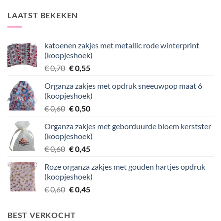
LAATST BEKEKEN
katoenen zakjes met metallic rode winterprint
(koopjeshoek)
Oorspronkelijke
Huidige
€
0,70
€
0,55
prijs
prijs
Organza zakjes met opdruk sneeuwpop maat 6
was:
is:
(koopjeshoek)
€ 0,70.
€ 0,55.
Oorspronkelijke
Huidige
€
0,60
€
0,50
prijs
prijs
Organza zakjes met geborduurde bloem kerstster
was:
is:
(koopjeshoek)
€ 0,60.
€ 0,50.
Oorspronkelijke
Huidige
€
0,60
€
0,45
prijs
prijs
Roze organza zakjes met gouden hartjes opdruk
was:
is:
(koopjeshoek)
€ 0,60.
€ 0,45.
Oorspronkelijke
Huidige
€
0,60
€
0,45
prijs
prijs
was:
is:
BEST VERKOCHT
€ 0,60.
€ 0,45.