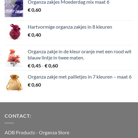
Organza zakjes Moederdag mix maat 6
€
0,60
Hartvormige organza zakjes in 8 kleuren
€
0,40
Organza zakje in de kleur oranje met een rood wit
blauw lintje in twee maten.
Prijsklasse:
€
0,45
-
€
0,60
€ 0,45
Organza zakje met pailletjes in 7 kleuren – maat 6
tot
€
0,60
€ 0,60
CONTACT:
ADB Products
- Organza Store