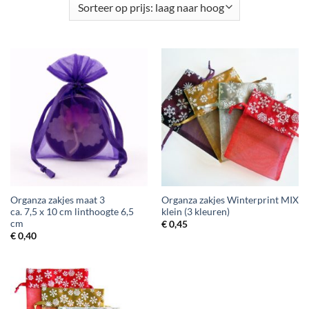
Organza zakjes maat 3
Organza zakjes Winterprint MIX
ca. 7,5 x 10 cm linthoogte 6,5
klein (3 kleuren)
cm
€
0,45
€
0,40