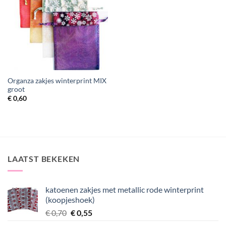
Organza zakjes winterprint MIX
groot
€
0,60
LAATST BEKEKEN
katoenen zakjes met metallic rode winterprint
(koopjeshoek)
Oorspronkelijke
Huidige
€
0,70
€
0,55
prijs
prijs