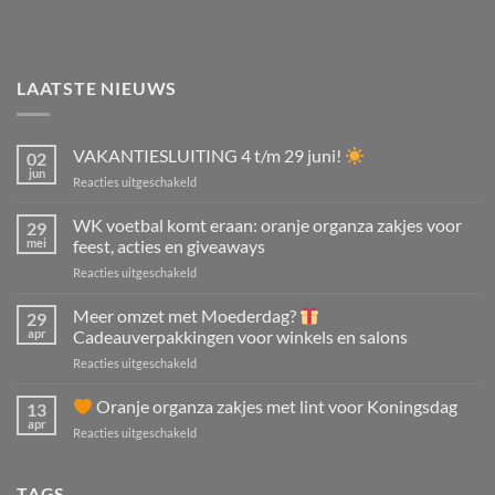
LAATSTE NIEUWS
VAKANTIESLUITING 4 t/m 29 juni!
02
jun
voor
Reacties uitgeschakeld
VAKANTIESLUITING
4
WK voetbal komt eraan: oranje organza zakjes voor
29
t/m
mei
feest, acties en giveaways
29
voor
Reacties uitgeschakeld
juni!
WK
voetbal
Meer omzet met Moederdag?
29
komt
apr
Cadeauverpakkingen voor winkels en salons
eraan:
voor
Reacties uitgeschakeld
oranje
Meer
organza
omzet
Oranje organza zakjes met lint voor Koningsdag
zakjes
13
met
voor
apr
voor
Reacties uitgeschakeld
Moederdag?
feest,
acties
Oranje
Cadeauverpakkingen
en
organza
TAGS
voor