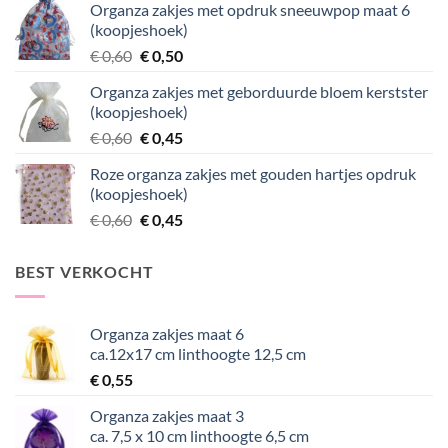
Organza zakjes met opdruk sneeuwpop maat 6
was:
is:
(koopjeshoek)
€ 0,70.
€ 0,55.
Oorspronkelijke
Huidige
€
0,60
€
0,50
prijs
prijs
Organza zakjes met geborduurde bloem kerstster
was:
is:
(koopjeshoek)
€ 0,60.
€ 0,50.
Oorspronkelijke
Huidige
€
0,60
€
0,45
prijs
prijs
Roze organza zakjes met gouden hartjes opdruk
was:
is:
(koopjeshoek)
€ 0,60.
€ 0,45.
Oorspronkelijke
Huidige
€
0,60
€
0,45
prijs
prijs
was:
is:
BEST VERKOCHT
€ 0,60.
€ 0,45.
Organza zakjes maat 6
ca.12x17 cm linthoogte 12,5 cm
€
0,55
Organza zakjes maat 3
ca. 7,5 x 10 cm linthoogte 6,5 cm