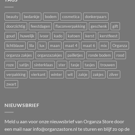
giveaways
zakjes
winkels
met
en
lint
salons
beauty
bedankje
bodem
cosmetica
donkerpaars
voor
Koningsdag
doorzichtig
feestdagen
flaconverpakking
geschenk
gift
goud
huwelijk
ivoor
kado
katoen
kerst
kerstfeest
lichtblauw
lila
lux
maan
maat 4
maat 6
mix
Organza
organza zakjes
organzazakjes
pailletjes
ronde bodem
rood
roze
satijn
sinterklaas
ster
tasje
tasjes
trouwen
verpakking
vierkant
winter
wit
zakje
zakjes
zilver
zwart
NIEUWSBRIEF
Meld u aan voor onze nieuwsbrief van Organza Store door
een mail naar info@organzastore.nl te sturen en blijf zo op de