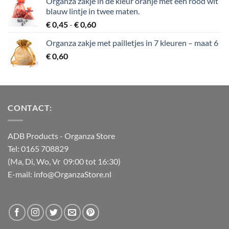
Organza zakje in de kleur oranje met een rood wit
blauw lintje in twee maten.
Prijsklasse:
€
0,45
-
€
0,60
€ 0,45
Organza zakje met pailletjes in 7 kleuren – maat 6
tot
€
0,60
€ 0,60
CONTACT:
ADB Products
- Organza Store
Tel: 0165 708829
(Ma, Di, Wo, Vr 09:00 tot 16:30)
E-mail: info@OrganzaStore.nl