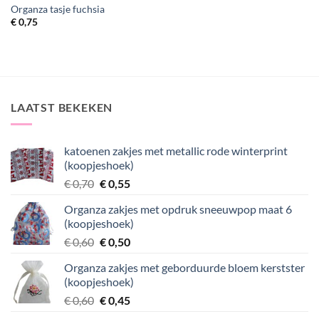
Organza tasje fuchsia
€
0,75
LAATST BEKEKEN
katoenen zakjes met metallic rode winterprint
(koopjeshoek)
Oorspronkelijke
Huidige
€
0,70
€
0,55
prijs
prijs
Organza zakjes met opdruk sneeuwpop maat 6
was:
is:
(koopjeshoek)
€ 0,70.
€ 0,55.
Oorspronkelijke
Huidige
€
0,60
€
0,50
prijs
prijs
Organza zakjes met geborduurde bloem kerstster
was:
is:
(koopjeshoek)
€ 0,60.
€ 0,50.
Oorspronkelijke
Huidige
€
0,60
€
0,45
prijs
prijs