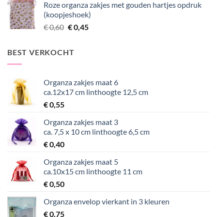
Roze organza zakjes met gouden hartjes opdruk
was:
is:
(koopjeshoek)
€ 0,60.
€ 0,45.
Oorspronkelijke
Huidige
€
0,60
€
0,45
prijs
prijs
was:
is:
BEST VERKOCHT
€ 0,60.
€ 0,45.
Organza zakjes maat 6
ca.12x17 cm linthoogte 12,5 cm
€
0,55
Organza zakjes maat 3
ca. 7,5 x 10 cm linthoogte 6,5 cm
€
0,40
Organza zakjes maat 5
ca.10x15 cm linthoogte 11 cm
€
0,50
Organza envelop vierkant in 3 kleuren
€
0,75