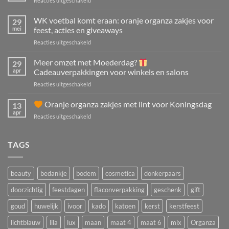
Reacties uitgeschakeld
VAKANTIESLUITING
4
WK voetbal komt eraan: oranje organza zakjes voor
29
t/m
mei
feest, acties en giveaways
29
voor
Reacties uitgeschakeld
juni!
WK
voetbal
Meer omzet met Moederdag?
29
komt
apr
Cadeauverpakkingen voor winkels en salons
eraan:
voor
Reacties uitgeschakeld
oranje
Meer
organza
omzet
Oranje organza zakjes met lint voor Koningsdag
zakjes
13
met
voor
apr
voor
Reacties uitgeschakeld
Moederdag?
feest,
acties
Oranje
Cadeauverpakkingen
en
organza
TAGS
voor
giveaways
zakjes
winkels
met
en
lint
salons
beauty
bedankje
bodem
cosmetica
donkerpaars
voor
Koningsdag
doorzichtig
feestdagen
flaconverpakking
geschenk
gift
goud
huwelijk
ivoor
kado
katoen
kerst
kerstfeest
lichtblauw
lila
lux
maan
maat 4
maat 6
mix
Organza