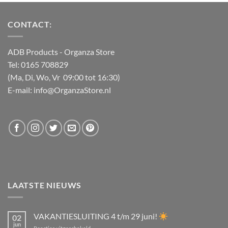
CONTACT:
ADB Products
- Organza Store
Tel: 0165 708829
(Ma, Di, Wo, Vr 09:00 tot 16:30)
E-mail: info@OrganzaStore.nl
LAATSTE NIEUWS
VAKANTIESLUITING 4 t/m 29 juni!
02
jun
voor