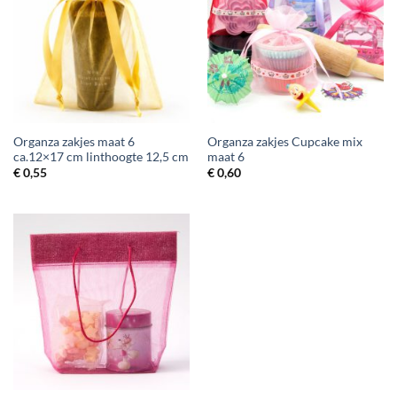
Organza zakjes maat 6
Organza zakjes Cupcake mix
ca.12×17 cm linthoogte 12,5 cm
maat 6
€
0,55
€
0,60