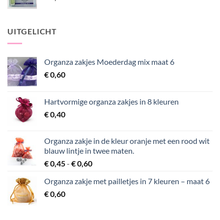
UITGELICHT
Organza zakjes Moederdag mix maat 6
€
0,60
Hartvormige organza zakjes in 8 kleuren
€
0,40
Organza zakje in de kleur oranje met een rood wit
blauw lintje in twee maten.
Prijsklasse:
€
0,45
-
€
0,60
€ 0,45
Organza zakje met pailletjes in 7 kleuren – maat 6
tot
€
0,60
€ 0,60