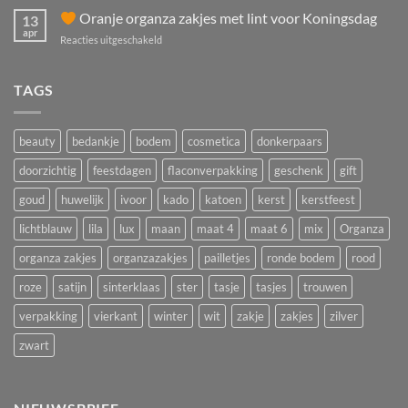
omzet
Oranje organza zakjes met lint voor Koningsdag
zakjes
13
met
voor
apr
voor
Reacties uitgeschakeld
Moederdag?
feest,
acties
Oranje
Cadeauverpakkingen
en
organza
TAGS
voor
giveaways
zakjes
winkels
met
en
lint
salons
beauty
bedankje
bodem
cosmetica
donkerpaars
voor
Koningsdag
doorzichtig
feestdagen
flaconverpakking
geschenk
gift
goud
huwelijk
ivoor
kado
katoen
kerst
kerstfeest
lichtblauw
lila
lux
maan
maat 4
maat 6
mix
Organza
organza zakjes
organzazakjes
pailletjes
ronde bodem
rood
roze
satijn
sinterklaas
ster
tasje
tasjes
trouwen
verpakking
vierkant
winter
wit
zakje
zakjes
zilver
zwart