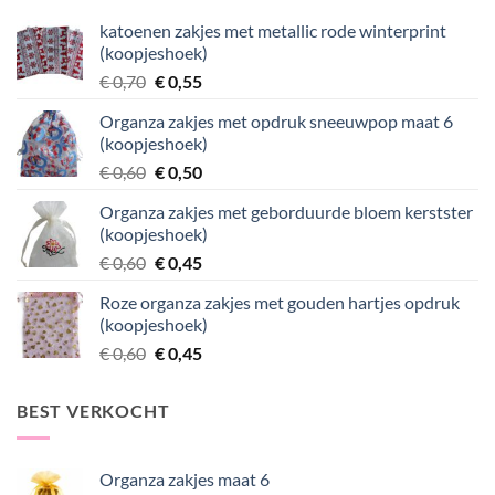
katoenen zakjes met metallic rode winterprint
(koopjeshoek)
Oorspronkelijke
Huidige
€
0,70
€
0,55
prijs
prijs
Organza zakjes met opdruk sneeuwpop maat 6
was:
is:
(koopjeshoek)
€ 0,70.
€ 0,55.
Oorspronkelijke
Huidige
€
0,60
€
0,50
prijs
prijs
Organza zakjes met geborduurde bloem kerstster
was:
is:
(koopjeshoek)
€ 0,60.
€ 0,50.
Oorspronkelijke
Huidige
€
0,60
€
0,45
prijs
prijs
Roze organza zakjes met gouden hartjes opdruk
was:
is:
(koopjeshoek)
€ 0,60.
€ 0,45.
Oorspronkelijke
Huidige
€
0,60
€
0,45
prijs
prijs
was:
is:
BEST VERKOCHT
€ 0,60.
€ 0,45.
Organza zakjes maat 6