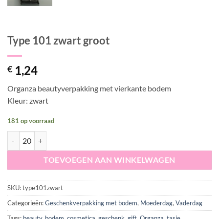
Type 101 zwart groot
1,24
€
Organza beautyverpakking met vierkante bodem
Kleur: zwart
181 op voorraad
Type 101 zwart groot aantal
TOEVOEGEN AAN WINKELWAGEN
SKU:
type101zwart
Categorieën:
Geschenkverpakking met bodem
,
Moederdag
,
Vaderdag
Tags:
beauty
,
bodem
,
cosmetica
,
geschenk
,
gift
,
Organza
,
tasje
,