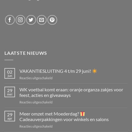
LAATSTE NIEUWS
VAKANTIESLUITING 4 t/m 29 juni!
02
jun
voor
Reacties uitgeschakeld
VAKANTIESLUITING
4
WK voetbal komt eraan: oranje organza zakjes voor
29
t/m
mei
feest, acties en giveaways
29
voor
Reacties uitgeschakeld
juni!
WK
voetbal
Meer omzet met Moederdag?
29
komt
apr
Cadeauverpakkingen voor winkels en salons
eraan:
voor
Reacties uitgeschakeld
oranje
Meer
organza