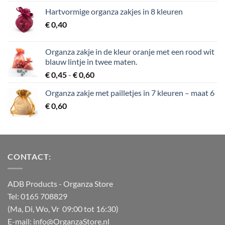
Hartvormige organza zakjes in 8 kleuren
€
0,40
Organza zakje in de kleur oranje met een rood wit
blauw lintje in twee maten.
Prijsklasse:
€
0,45
-
€
0,60
€ 0,45
Organza zakje met pailletjes in 7 kleuren – maat 6
tot
€
0,60
€ 0,60
CONTACT:
ADB Products
- Organza Store
Tel: 0165 708829
(Ma, Di, Wo, Vr 09:00 tot 16:30)
E-mail: info@OrganzaStore.nl