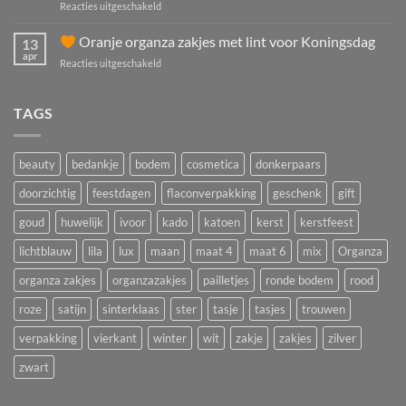
voor
Reacties uitgeschakeld
oranje
Meer
organza
omzet
Oranje organza zakjes met lint voor Koningsdag
zakjes
13
met
voor
apr
voor
Reacties uitgeschakeld
Moederdag?
feest,
acties
Oranje
Cadeauverpakkingen
en
organza
TAGS
voor
giveaways
zakjes
winkels
met
en
lint
salons
beauty
bedankje
bodem
cosmetica
donkerpaars
voor
Koningsdag
doorzichtig
feestdagen
flaconverpakking
geschenk
gift
goud
huwelijk
ivoor
kado
katoen
kerst
kerstfeest
lichtblauw
lila
lux
maan
maat 4
maat 6
mix
Organza
organza zakjes
organzazakjes
pailletjes
ronde bodem
rood
roze
satijn
sinterklaas
ster
tasje
tasjes
trouwen
verpakking
vierkant
winter
wit
zakje
zakjes
zilver
zwart