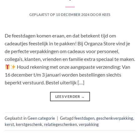
GEPLAATST OP
10 DECEMBER 2024
DOOR
KEES
De feestdagen komen eraan, en dat betekent tijd om
cadeautjes feestelijk in te pakken! Bij Organza Store vind je
de perfecte verpakkingen om cadeaus voor personeel,
collega’s, klanten, vrienden en familie extra speciaal te maken.
Houd rekening met onze aangepaste verzending: Van
16 december t/m 3 januari worden bestellingen slechts
beperkt verstuurd. Bestel uiterlijk […]
LEES VERDER
→
Geplaatst in
Geen categorie
|
Getagd
feestdagen
,
geschenkverpakking
,
kerst
,
kerstgeschenk
,
relatiegeschenken
,
verpakking