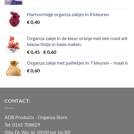
Hartvormige organza zakjes in 8 kleuren
€
0,40
Organza zakje in de kleur oranje met een rood wit
blauw lintje in twee maten.
Prijsklasse:
€
0,45
-
€
0,60
€ 0,45
Organza zakje met pailletjes in 7 kleuren – maat 6
tot
€
0,60
€ 0,60
CONTACT:
ADB Products
- Organza Store
Tel: 0165 708829
(Ma, Di, Wo, Vr 09:00 tot 16:30)