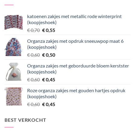
katoenen zakjes met metallic rode winterprint
(koopjeshoek)
Oorspronkelijke
Huidige
€
0,70
€
0,55
prijs
prijs
Organza zakjes met opdruk sneeuwpop maat 6
was:
is:
(koopjeshoek)
€ 0,70.
€ 0,55.
Oorspronkelijke
Huidige
€
0,60
€
0,50
prijs
prijs
Organza zakjes met geborduurde bloem kerstster
was:
is:
(koopjeshoek)
€ 0,60.
€ 0,50.
Oorspronkelijke
Huidige
€
0,60
€
0,45
prijs
prijs
Roze organza zakjes met gouden hartjes opdruk
was:
is:
(koopjeshoek)
€ 0,60.
€ 0,45.
Oorspronkelijke
Huidige
€
0,60
€
0,45
prijs
prijs
was:
is:
BEST VERKOCHT
€ 0,60.
€ 0,45.