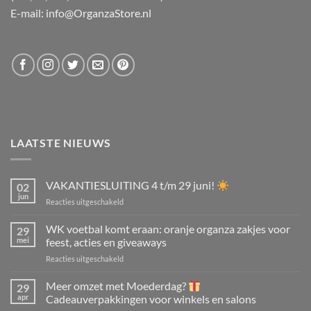
E-mail: info@OrganzaStore.nl
LAATSTE NIEUWS
VAKANTIESLUITING 4 t/m 29 juni!
02
jun
voor
Reacties uitgeschakeld
VAKANTIESLUITING
4
WK voetbal komt eraan: oranje organza zakjes voor
29
t/m
mei
feest, acties en giveaways
29
voor
Reacties uitgeschakeld
juni!
WK
voetbal
Meer omzet met Moederdag?
29
komt
apr
Cadeauverpakkingen voor winkels en salons
eraan: