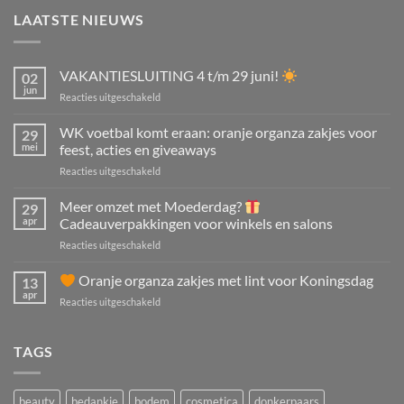
LAATSTE NIEUWS
VAKANTIESLUITING 4 t/m 29 juni!
02
jun
voor
Reacties uitgeschakeld
VAKANTIESLUITING
4
WK voetbal komt eraan: oranje organza zakjes voor
29
t/m
mei
feest, acties en giveaways
29
voor
Reacties uitgeschakeld
juni!
WK
voetbal
Meer omzet met Moederdag?
29
komt
apr
Cadeauverpakkingen voor winkels en salons
eraan:
voor
Reacties uitgeschakeld
oranje
Meer
organza
omzet
Oranje organza zakjes met lint voor Koningsdag
zakjes
13
met
voor
apr
voor
Reacties uitgeschakeld
Moederdag?
feest,
acties
Oranje
Cadeauverpakkingen
en
organza
TAGS
voor
giveaways
zakjes
winkels
met
en
lint
salons
beauty
bedankje
bodem
cosmetica
donkerpaars