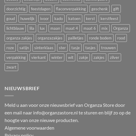
voor
Koningsdag
doorzichtig
feestdagen
flaconverpakking
geschenk
gift
goud
huwelijk
ivoor
kado
katoen
kerst
kerstfeest
lichtblauw
lila
lux
maan
maat 4
maat 6
mix
Organza
organza zakjes
organzazakjes
pailletjes
ronde bodem
rood
roze
satijn
sinterklaas
ster
tasje
tasjes
trouwen
verpakking
vierkant
winter
wit
zakje
zakjes
zilver
zwart
NIEUWSBRIEF
Meld u aan voor onze nieuwsbrief van Organza Store door
een mail naar info@organzastore.nl te sturen en blijf zo op de
hoogte van onze nieuwe producten.
Algemene voorwaarden
Privacy policy