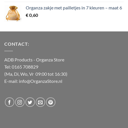
€ 0,45
Organza zakje met pailletjes in 7 kleuren – maat 6
tot
€
0,60
€ 0,60
CONTACT:
ADB Products
- Organza Store
Tel: 0165 708829
(Ma, Di, Wo, Vr 09:00 tot 16:30)
E-mail: info@OrganzaStore.nl