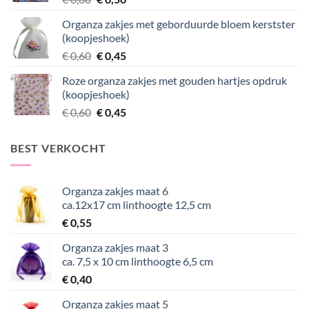
prijs
prijs
Organza zakjes met geborduurde bloem kerstster
was:
is:
(koopjeshoek)
€ 0,60.
€ 0,50.
Oorspronkelijke
Huidige
€
0,60
€
0,45
prijs
prijs
Roze organza zakjes met gouden hartjes opdruk
was:
is:
(koopjeshoek)
€ 0,60.
€ 0,45.
Oorspronkelijke
Huidige
€
0,60
€
0,45
prijs
prijs
was:
is:
BEST VERKOCHT
€ 0,60.
€ 0,45.
Organza zakjes maat 6
ca.12x17 cm linthoogte 12,5 cm
€
0,55
Organza zakjes maat 3
ca. 7,5 x 10 cm linthoogte 6,5 cm
€
0,40
Organza zakjes maat 5