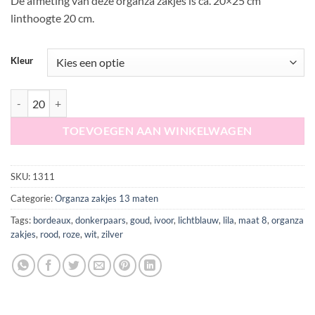
De afmeting van deze organza zakjes is ca. 20×25 cm
linthoogte 20 cm.
Kleur
Organza zakjes maat 8 ca. 20x25 cm linthoogte 20 cm aantal
TOEVOEGEN AAN WINKELWAGEN
SKU:
1311
Categorie:
Organza zakjes 13 maten
Tags:
bordeaux
,
donkerpaars
,
goud
,
ivoor
,
lichtblauw
,
lila
,
maat 8
,
organza
zakjes
,
rood
,
roze
,
wit
,
zilver