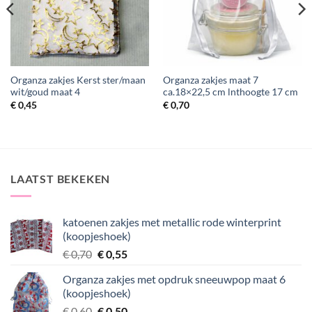
Organza zakjes Kerst ster/maan
Organza zakjes maat 7
wit/goud maat 4
ca.18×22,5 cm lnthoogte 17 cm
€
0,45
€
0,70
LAATST BEKEKEN
katoenen zakjes met metallic rode winterprint
(koopjeshoek)
Oorspronkelijke
Huidige
€
0,70
€
0,55
prijs
prijs
Organza zakjes met opdruk sneeuwpop maat 6
was:
is:
(koopjeshoek)
€ 0,70.
€ 0,55.
Oorspronkelijke
Huidige
€
0,60
€
0,50